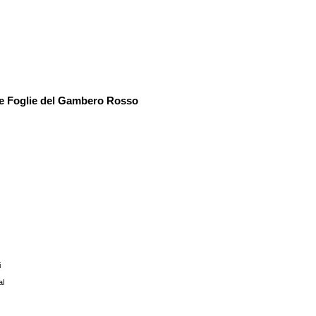
tre Foglie del Gambero Rosso
i
al