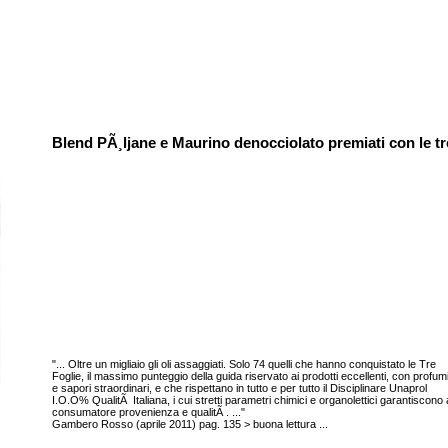
Blend PÃ¸ljane e Maurino denocciolato premiati con le 
"... Oltre un migliaio gli oli assaggiati. Solo 74 quelli che hanno conquistato le Tre
Foglie, il massimo punteggio della guida riservato ai prodotti eccellenti, con profum
e sapori straordinari, e che rispettano in tutto e per tutto il Disciplinare Unaprol
I.O.O% QualitÃ Italiana, i cui stretti parametri chimici e organolettici garantiscono 
consumatore provenienza e qualitÃ . ..."
Gambero Rosso (aprile 2011) pag. 135 > buona lettura ...