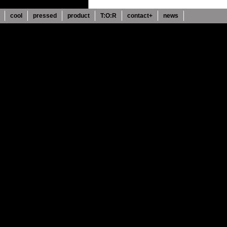
cool
pressed
product
T:O:R
contact+
news