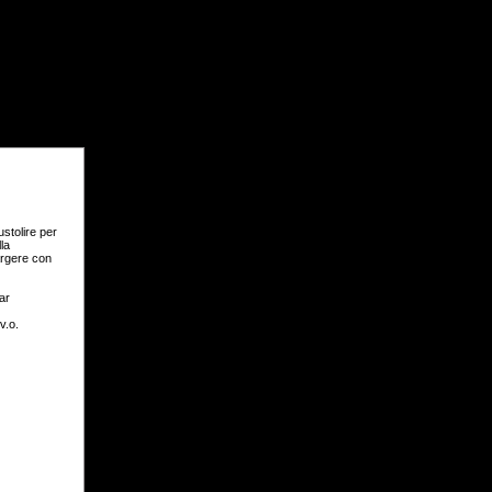
ustolire per
lla
argere con
var
v.o.