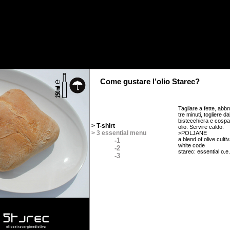
Come gustare l’olio Starec?
Tagliare a fette, abbr
tre minuti, togliere da
bistecchiera e cosp
> T-shirt
olio. Servire caldo.
> 3 essential menu
>POLJANE
a blend of olive culti
-1
white code
-2
starec: essential o.e.
-3