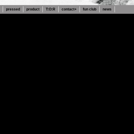
pressed
product
T:O:R
contact+
fun club
news