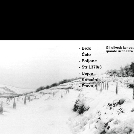
Gli uliveti: la nos
- Brdo
grande ricchezza
- Čelo
- Poljane
- Str 1370/3
- Uejce
- Krmačnik
- Ftavnje