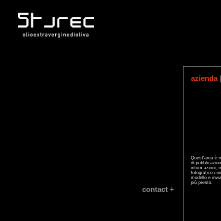
azienda
Quest'area è ri
di pubblicazion
informazioni, m
fotografico com
modello e invia
più presto.
contact +