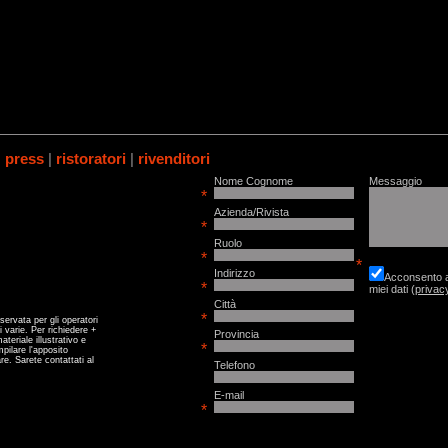
|
press
|
ristoratori
|
rivenditori
Nome Cognome
Messaggio
*
Azienda/Rivista
*
Ruolo
*
*
Indirizzo
Acconsento all
*
miei dati
(
privac
Città
*
servata per gli operatori
i varie. Per richiedere +
Provincia
ateriale illustrativo e
*
pilare l'apposito
re. Sarete contattati al
Telefono
E-mail
*