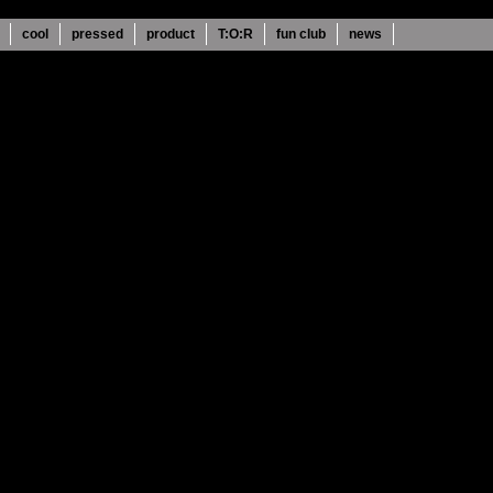
cool
pressed
product
T:O:R
fun club
news