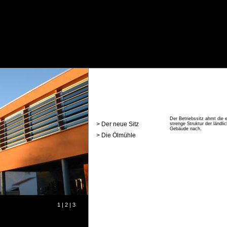
Der Betriebssitz ahmt die 
> Der neue Sitz
strenge Struktur der ländli
Gebäude nach.
> Die Ölmühle
1 |
2 |
3