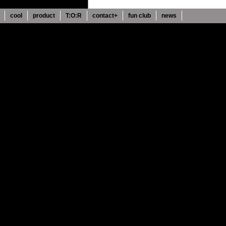
cool
product
T:O:R
contact+
fun club
news